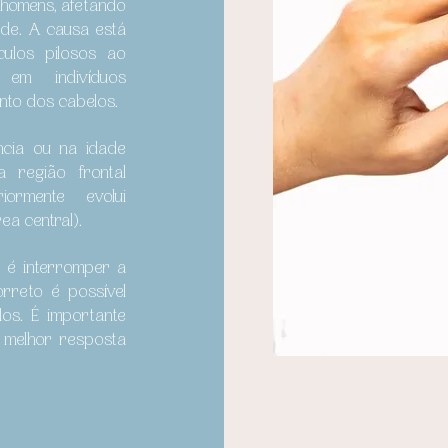
 homens, afetando
de. A causa está
culos pilosos ao
) em indivíduos
nto dos cabelos.
ncia ou na idade
a região frontal
ormente evolui
rea central).
o é interromper a
rreto é possível
os. É importante
ão melhor resposta