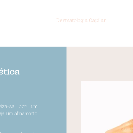
Dra. Corina Salas
Dermatologia Capilar
Derma
ética
eriza-se por um
eja um afinamento