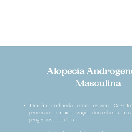
Home
Alopecia Androgen
Masculina
Também conhecida como calvície. Caract
processo de miniaturização dos cabelos, ou s
progressivo dos fios.