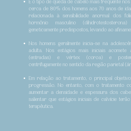
É o tipo de queda de cabelo mais frequente nos
cerca de 80% dos homens aos 70 anos de ida
relacionada à sensibilidade anormal dos folí
hormônio masculino (dihidrotestosterona
geneticamente predispostos, levando ao afiname
Nos homens geralmente inicia-se na adolescê
adulta. Nos estágios mais iniciais acomete 
(entradas) e vértex (coroa) e posteri
centrifugamente no sentido da região parietal (á
Em relação ao tratamento, o principal objetiv
progressão. No entanto, com o tratamento co
aumentar a densidade e espessura dos cabel
salientar que estágios iniciais de calvície ter
terapêutica.