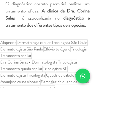
O diagnóstico correto permitirá realizar um 
tratamento eficaz. 
A clínica da Dra. Corina 
Salas
  é especializada no 
diagnóstico e 
tratamento dos diferentes tipos de alopecias. 
Alopecias
Dermatologia capilar
Tricologista São Paulo
Dermatologista São Paulo
Eflúvio telógeno
Tricologia
Tratamento capilar
Dra Corina Salas - Dermatologista Tricologista
Tratamento queda capilar
Tricologista SP
Dermatologista Tricologista
Queda de cabelo Wegovy
Mounjaro causa alopecia
Semaglutida queda de cabelo
Ozempic causa queda de cabelo?
Wegovy causa alopecia?
Mounjaro e queda capilar