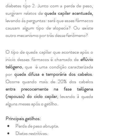
diabetes tipo 2. Junto com a perda de peso, 
surgiram relatos de 
queda capilar acentuada, 
levando às perguntas: será que esses fármacos 
causam algum tipo de alopecia? Ou existe 
outro mecanismo por trás desse fenômeno?
O tipo de queda capilar que acontece após o 
início desses fármacos é chamado de 
eflúvio 
telógeno
, que  é uma condição caracterizada 
por 
queda difusa e temporária dos cabelos
. 
Ocorre quando mais de 20% dos cabelos 
entra precocemente na fase telógena 
(repouso) do ciclo capilar
, levando à queda 
alguns meses após o gatilho. 
Principais gatilhos: 
Perda de peso abrupta.
Dietas restritivas.