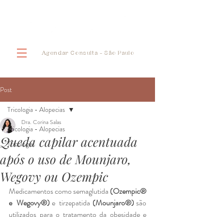
Agendar Consulta - São Paulo
Post
Tricologia - Alopecias
Dra. Corina Salas
Tricologia - Alopecias
Queda capilar acentuada
Tricologia
após o uso de Mounjaro,
Wegovy ou Ozempic
Medicamentos como semaglutida 
(Ozempic® 
e  Wegovy®) 
e  tirzepatida 
(Mounjaro®) 
são 
utilizados para o tratamento da obesidade e 